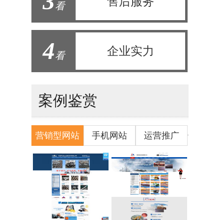
3
售后服务
看
4
企业实力
看
案例鉴赏
营销型网站
手机网站
运营推广