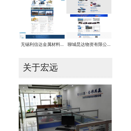
无锡利信达金属材料...
聊城昆达物资有限公...
乾亿
关于宏远